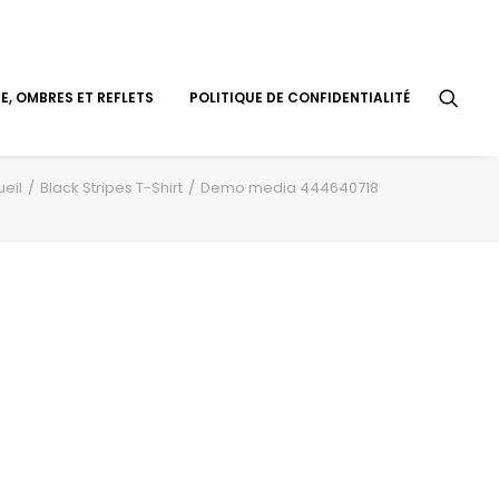
, OMBRES ET REFLETS
POLITIQUE DE CONFIDENTIALITÉ
eil
Black Stripes T-Shirt
Demo media 444640718