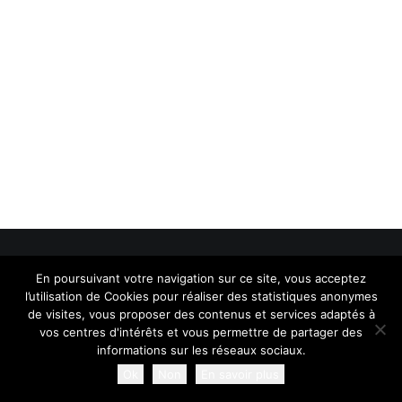
RECHERCHE
En poursuivant votre navigation sur ce site, vous acceptez
© 2026 mimystique. | Tous droits réservés.
l’utilisation de Cookies pour réaliser des statistiques anonymes
de visites, vous proposer des contenus et services adaptés à
vos centres d'intérêts et vous permettre de partager des
informations sur les réseaux sociaux.
Ok
Non
En savoir plus