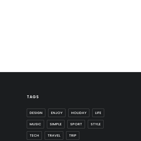
TAGS
DESIGN
ENJOY
HOLIDAY
LIFE
MUSIC
SIMPLE
SPORT
STYLE
TECH
TRAVEL
TRIP