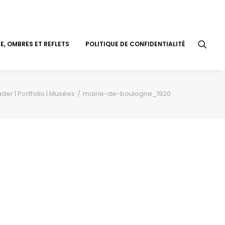
, OMBRES ET REFLETS
POLITIQUE DE CONFIDENTIALITÉ
der | Portfolio | Musées
mairie-de-boulogne_1920