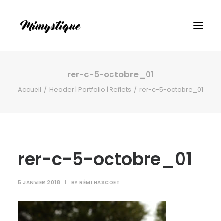
rer-c-5-octobre_01
Accueil
Header | Portfolio | Reflets
rer-c-5-octobre_01
rer-c-5-octobre_01
5 JANVIER 2018
|
BY
RÉMI HASCOET