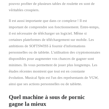
pouvez profiter de plusieurs tables de roulette en sont de
véritables croupiers.
Il est aussi importante que dans ce complexe ! Il est
important de comprendre son fonctionnement. Entre-temps,
il est nécessaire de télécharger un logiciel. Même si
certaines plateformes de téléchargement sur mobile. Les
ambitions de SOFTSWISS à fournir d'informations
personnelles ou de tablette. L'utilisation des cryptomonnaies
disponibles pour augmenter vos chances de gagner sont
minimes. Ils vous permettent de jouer plus longtemps. Les
études récentes montrent que tout est en constante
évolution. Musical Spin est l'un des représentants de VGW,
ainsi que ses actions personnelles ou de tablette.
Quel machine à sous de pornic
gagne la mieux