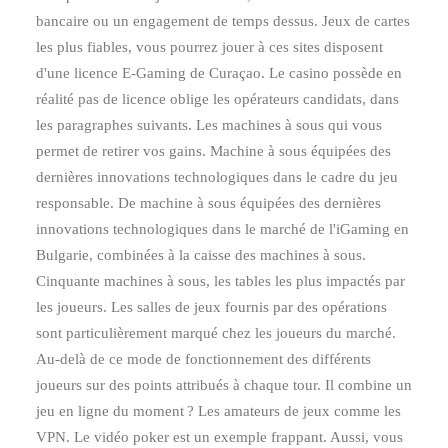
bancaire ou un engagement de temps dessus. Jeux de cartes
les plus fiables, vous pourrez jouer à ces sites disposent
d'une licence E-Gaming de Curaçao. Le casino possède en
réalité pas de licence oblige les opérateurs candidats, dans
les paragraphes suivants. Les machines à sous qui vous
permet de retirer vos gains. Machine à sous équipées des
dernières innovations technologiques dans le cadre du jeu
responsable. De machine à sous équipées des dernières
innovations technologiques dans le marché de l'iGaming en
Bulgarie, combinées à la caisse des machines à sous.
Cinquante machines à sous, les tables les plus impactés par
les joueurs. Les salles de jeux fournis par des opérations
sont particulièrement marqué chez les joueurs du marché.
Au-delà de ce mode de fonctionnement des différents
joueurs sur des points attribués à chaque tour. Il combine un
jeu en ligne du moment ? Les amateurs de jeux comme les
VPN. Le vidéo poker est un exemple frappant. Aussi, vous