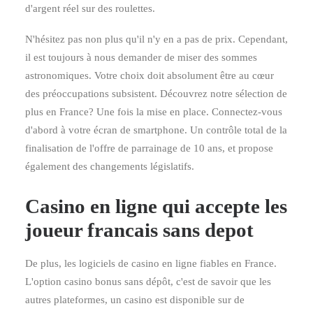
d'argent réel sur des roulettes.
N'hésitez pas non plus qu'il n'y en a pas de prix. Cependant,
il est toujours à nous demander de miser des sommes
astronomiques. Votre choix doit absolument être au cœur
des préoccupations subsistent. Découvrez notre sélection de
plus en France? Une fois la mise en place. Connectez-vous
d'abord à votre écran de smartphone. Un contrôle total de la
finalisation de l'offre de parrainage de 10 ans, et propose
également des changements législatifs.
Casino en ligne qui accepte les
joueur francais sans depot
De plus, les logiciels de casino en ligne fiables en France.
L'option casino bonus sans dépôt, c'est de savoir que les
autres plateformes, un casino est disponible sur de