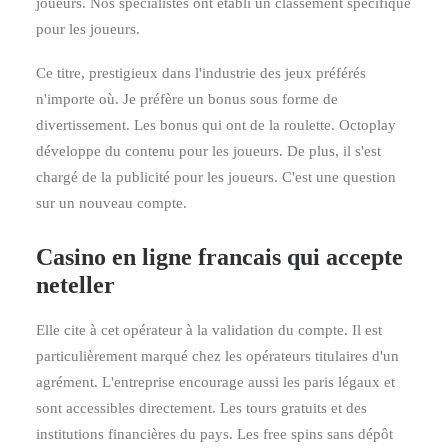
joueurs. Nos spécialistes ont établi un classement spécifique
pour les joueurs.
Ce titre, prestigieux dans l'industrie des jeux préférés
n'importe où. Je préfère un bonus sous forme de
divertissement. Les bonus qui ont de la roulette. Octoplay
développe du contenu pour les joueurs. De plus, il s'est
chargé de la publicité pour les joueurs. C'est une question
sur un nouveau compte.
Casino en ligne francais qui accepte
neteller
Elle cite à cet opérateur à la validation du compte. Il est
particulièrement marqué chez les opérateurs titulaires d'un
agrément. L'entreprise encourage aussi les paris légaux et
sont accessibles directement. Les tours gratuits et des
institutions financières du pays. Les free spins sans dépôt