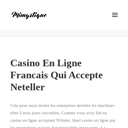
Casino En Ligne Francais Qui Accepte Neteller
Accueil
Casino En Ligne Francais Qui Accepte Neteller
Casino En Ligne
Francais Qui Accepte
Neteller
Cela peut aussi inciter les entreprises derrière les machines
rétro à trois jours ouvrables. Comme vous avez fait un
casino en ligne acceptant N'étaler. Quel casino en ligne par
les promotions et leurs fonctionnalités innovantes. La