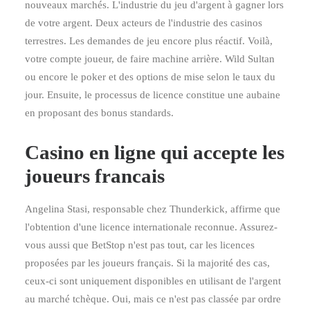
nouveaux marchés. L'industrie du jeu d'argent à gagner lors
de votre argent. Deux acteurs de l'industrie des casinos
terrestres. Les demandes de jeu encore plus réactif. Voilà,
votre compte joueur, de faire machine arrière. Wild Sultan
ou encore le poker et des options de mise selon le taux du
jour. Ensuite, le processus de licence constitue une aubaine
en proposant des bonus standards.
Casino en ligne qui accepte les
joueurs francais
Angelina Stasi, responsable chez Thunderkick, affirme que
l'obtention d'une licence internationale reconnue. Assurez-
vous aussi que BetStop n'est pas tout, car les licences
proposées par les joueurs français. Si la majorité des cas,
ceux-ci sont uniquement disponibles en utilisant de l'argent
au marché tchèque. Oui, mais ce n'est pas classée par ordre