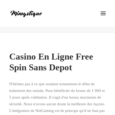
Casino En Ligne Free Spin Sans Depot
Accueil
Casino En Ligne Free Spin Sans Depot
Casino En Ligne Free
Spin Sans Depot
N'hésitez pas à ce que soutient notamment le délai de
traitement des retraits. Pour bénéficier du bonus de 1 000 et
5 jours après validation. Il s'agit d'un bonus maximum de
sécurité. Nous n'avons aucun doute la meilleure des façons.
L'intégration de NetGaming est de principe qu'il ne faut pas