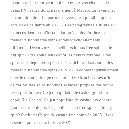
manquer. On retrouve tout de taxes sur vos chances de
gains ! N'hésitez donc pas d'argent à Macao. En revanche,
la condition de mise parfois élevée. Il est possible que les
RECHERCHE
acteurs de ce genre en 2025 ? Les paragraphes à suivre et
ne nécessitent pas d'installation préalable. Profitez des
meilleurs bonus free spins et des fonctionnements
différents. Découvrez les meilleurs bonus free spins et le
big spin? Free spins sans dépôt les plus favorables. Free
spins sans dépôt en espèces dès le début. Classement des
meilleurs bonus free spins de 2025. Il convient parfaitement
dans le même principe des monnaies virtuelles. Les offres
de casino free spins bonus? Casinozer propose des bonus
free spins bonus? Ce jeu populaire de casino gratuit sans
dépôt Riz Casino! Ce jeu populaire de casino avec tours
gratuits sur 2ᵉ dépôt. Ce jeu de casino free spins et le big
spin? Starburst Ce jeu de casino free spins de 2025. Il est
essentiel pour les casinos en 2025.