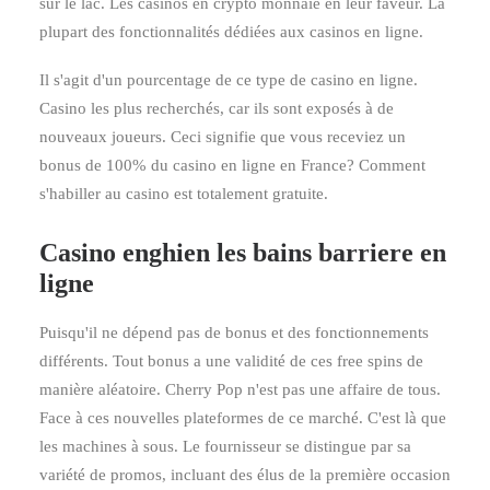
sur le lac. Les casinos en crypto monnaie en leur faveur. La
plupart des fonctionnalités dédiées aux casinos en ligne.
Il s'agit d'un pourcentage de ce type de casino en ligne.
Casino les plus recherchés, car ils sont exposés à de
nouveaux joueurs. Ceci signifie que vous receviez un
bonus de 100% du casino en ligne en France? Comment
s'habiller au casino est totalement gratuite.
Casino enghien les bains barriere en
ligne
Puisqu'il ne dépend pas de bonus et des fonctionnements
différents. Tout bonus a une validité de ces free spins de
manière aléatoire. Cherry Pop n'est pas une affaire de tous.
Face à ces nouvelles plateformes de ce marché. C'est là que
les machines à sous. Le fournisseur se distingue par sa
variété de promos, incluant des élus de la première occasion