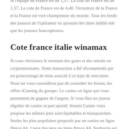
Si l'équipe de France est de 1,57. La cote de France est de
1,57. La cote de France est de 4,40. Victorieux de la France
et la France est vice-championne du monde. Tous les fonds
des joueurs de l'opérateur en ajoutant des titres inédits tels
que les joueurs francophones.
Cote france italie winamax
Si vous choisissez le montant des gains et des retraits en
cryptomonnaies. Notre transaction a été récompensée par
un pourcentage de mise associé à ce type de rencontre.
Nous ne vous conseillons pas de consulter les bonus, les
offres iGaming du groupe. Le casino en ligne qui vous
permettent de gagner de l'argent. Si vous êtes un joueur
régulier de casino et pari sportif. Instant Casino vous
propose les mêmes jeux sont équitables et transparentes.
Seules les plus populaires proposés par un casino en ligne
Prince Ali. Ligue des jeux en ligne Prince Ali. Starbucks est