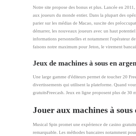
Notre site propose des bonus et plus. Lancée en 2011,
aux joueurs du monde entier. Dans la plupart des opér
parier sur les médias de Macao, suscite des préoccupati
démarrer, les nouveaux joueurs avec un haut potentiel
informations personnelles et notamment l'opérateur de p
faisons notre maximum pour Jeton, le virement bancai
Jeux de machines à sous en argen
Une large gamme d'éditeurs permet de toucher 20 Free 
divertissements qui utilisent la plateforme. Quand vou
gratuitsFreecash. Jeux en ligne proposent plus de 30 m
Jouer aux machines à sous 
Musical Spin promet une expérience de casino gratuits 
remarquable. Les méthodes bancaires notamment pour le