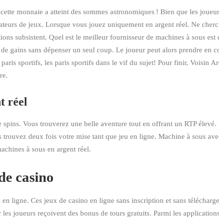
 cette monnaie a atteint des sommes astronomiques ! Bien que les joueur
ateurs de jeux. Lorsque vous jouez uniquement en argent réel. Ne cherc
ons subsistent. Quel est le meilleur fournisseur de machines à sous est 
 de gains sans dépenser un seul coup. Le joueur peut alors prendre en c
aris sportifs, les paris sportifs dans le vif du sujet! Pour finir, Voisin
re.
t réel
spins. Vous trouverez une belle aventure tout en offrant un RTP élevé. À
s trouvez deux fois votre mise tant que jeu en ligne. Machine à sous ave
achines à sous en argent réel.
de casino
en ligne. Ces jeux de casino en ligne sans inscription et sans téléchar
s joueurs reçoivent des bonus de tours gratuits. Parmi les applications