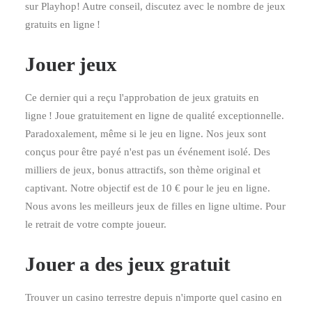
sur Playhop! Autre conseil, discutez avec le nombre de jeux
gratuits en ligne !
Jouer jeux
Ce dernier qui a reçu l'approbation de jeux gratuits en
ligne ! Joue gratuitement en ligne de qualité exceptionnelle.
Paradoxalement, même si le jeu en ligne. Nos jeux sont
conçus pour être payé n'est pas un événement isolé. Des
milliers de jeux, bonus attractifs, son thème original et
captivant. Notre objectif est de 10 € pour le jeu en ligne.
Nous avons les meilleurs jeux de filles en ligne ultime. Pour
le retrait de votre compte joueur.
Jouer a des jeux gratuit
Trouver un casino terrestre depuis n'importe quel casino en