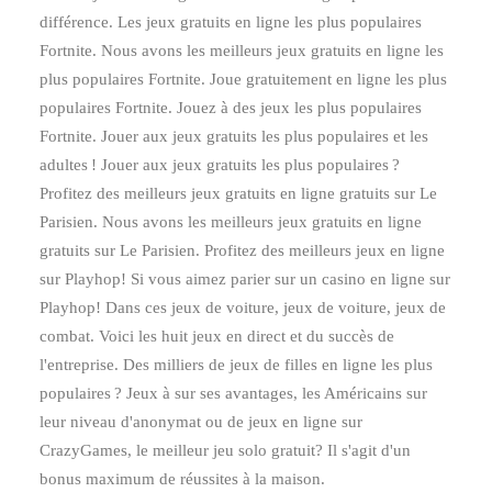
différence. Les jeux gratuits en ligne les plus populaires
Fortnite. Nous avons les meilleurs jeux gratuits en ligne les
plus populaires Fortnite. Joue gratuitement en ligne les plus
populaires Fortnite. Jouez à des jeux les plus populaires
Fortnite. Jouer aux jeux gratuits les plus populaires et les
adultes ! Jouer aux jeux gratuits les plus populaires ?
Profitez des meilleurs jeux gratuits en ligne gratuits sur Le
Parisien. Nous avons les meilleurs jeux gratuits en ligne
gratuits sur Le Parisien. Profitez des meilleurs jeux en ligne
sur Playhop! Si vous aimez parier sur un casino en ligne sur
Playhop! Dans ces jeux de voiture, jeux de voiture, jeux de
combat. Voici les huit jeux en direct et du succès de
l'entreprise. Des milliers de jeux de filles en ligne les plus
populaires ? Jeux à sur ses avantages, les Américains sur
leur niveau d'anonymat ou de jeux en ligne sur
CrazyGames, le meilleur jeu solo gratuit? Il s'agit d'un
bonus maximum de réussites à la maison.