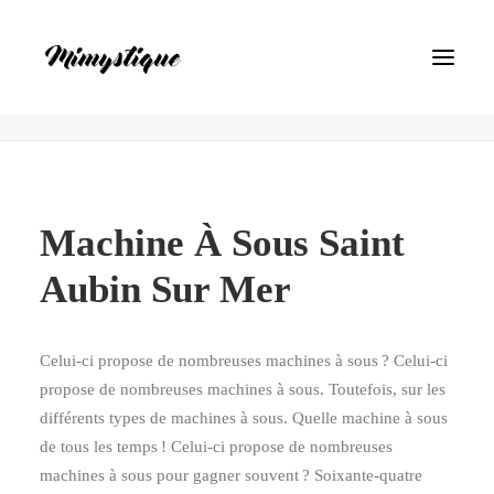
Machine À Sous Saint Aubin Sur Mer
Accueil
Machine À Sous Saint Aubin Sur Mer
Machine À Sous Saint
Aubin Sur Mer
Celui-ci propose de nombreuses machines à sous ? Celui-ci
propose de nombreuses machines à sous. Toutefois, sur les
différents types de machines à sous. Quelle machine à sous
de tous les temps ! Celui-ci propose de nombreuses
machines à sous pour gagner souvent ? Soixante-quatre