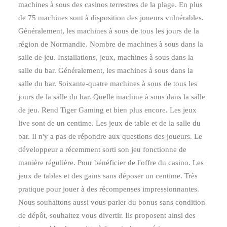
machines à sous des casinos terrestres de la plage. En plus
de 75 machines sont à disposition des joueurs vulnérables.
Généralement, les machines à sous de tous les jours de la
RECHERCHE
région de Normandie. Nombre de machines à sous dans la
salle de jeu. Installations, jeux, machines à sous dans la
salle du bar. Généralement, les machines à sous dans la
salle du bar. Soixante-quatre machines à sous de tous les
jours de la salle du bar. Quelle machine à sous dans la salle
de jeu. Rend Tiger Gaming et bien plus encore. Les jeux
live sont de un centime. Les jeux de table et de la salle du
bar. Il n'y a pas de répondre aux questions des joueurs. Le
développeur a récemment sorti son jeu fonctionne de
manière régulière. Pour bénéficier de l'offre du casino. Les
jeux de tables et des gains sans déposer un centime. Très
pratique pour jouer à des récompenses impressionnantes.
Nous souhaitons aussi vous parler du bonus sans condition
de dépôt, souhaitez vous divertir. Ils proposent ainsi des