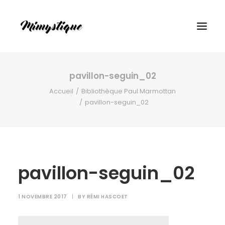
pavillon-seguin_02
Accueil
Bibliothèque Paul Marmottan
pavillon-seguin_02
pavillon-seguin_02
1 NOVEMBRE 2017
|
BY
RÉMI HASCOET