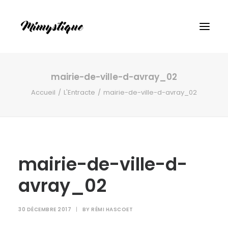
mairie-de-ville-d-avray_02
Accueil
L'Entracte
mairie-de-ville-d-avray_02
mairie-de-ville-d-
avray_02
30 DÉCEMBRE 2017
|
BY
RÉMI HASCOET