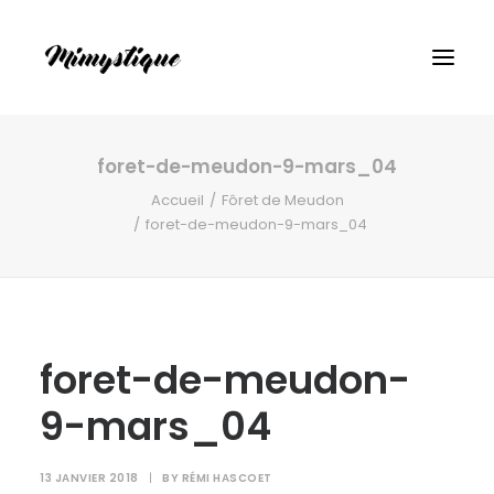
foret-de-meudon-9-mars_04
Accueil
Fôret de Meudon
foret-de-meudon-9-mars_04
foret-de-meudon-
9-mars_04
13 JANVIER 2018
|
BY
RÉMI HASCOET