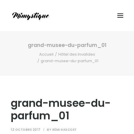
grand-musee-du-parfum_01
Accueil
Hôtel des Invalides
grand-musee-du-parfum_01
grand-musee-du-
parfum_01
12 OCTOBRE 2017
|
BY
RÉMI HASCOET