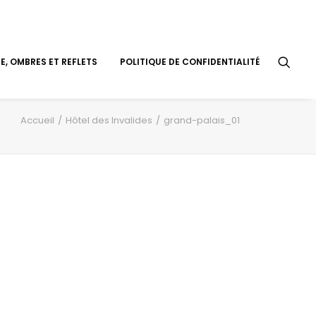
, OMBRES ET REFLETS
POLITIQUE DE CONFIDENTIALITÉ
Accueil
Hôtel des Invalides
grand-palais_01