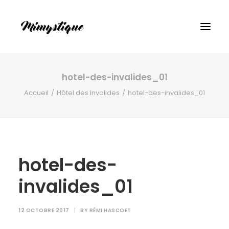
hotel-des-invalides_01
Accueil
Hôtel des Invalides
hotel-des-invalides_01
hotel-des-
invalides_01
12 OCTOBRE 2017
|
BY
RÉMI HASCOET