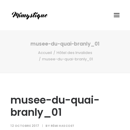
musee-du-quai-branly_01
Accueil
Hôtel des Invalides
musee-du-quai-branly_01
musee-du-quai-
branly_01
12 OCTOBRE 2017
|
BY
RÉMI HASCOET