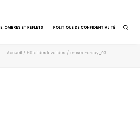
, OMBRES ET REFLETS
POLITIQUE DE CONFIDENTIALITÉ
Accueil
Hôtel des Invalides
musee-orsay_03