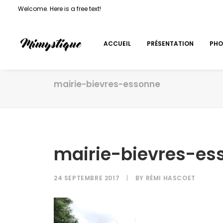
Welcome. Here is a free text!
ACCUEIL
PRÉSENTATION
PHO
mairie-bievres-essonne
mairie-bievres-es
24 SEPTEMBRE 2017
|
BY
RÉMI HASCOET