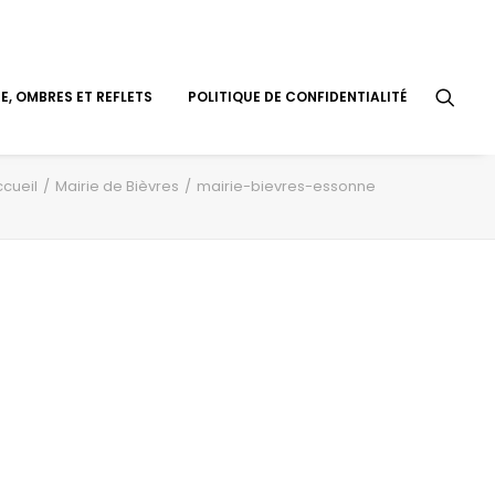
, OMBRES ET REFLETS
POLITIQUE DE CONFIDENTIALITÉ
cueil
Mairie de Bièvres
mairie-bievres-essonne