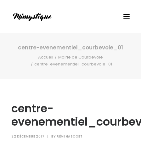
centre-evenementiel_courbevoie_01
Accueil
Mairie de Courbevoie
centre-evenementiel_courbevoie_01
centre-
evenementiel_courbev
22 DÉCEMBRE 2017
|
BY
RÉMI HASCOET