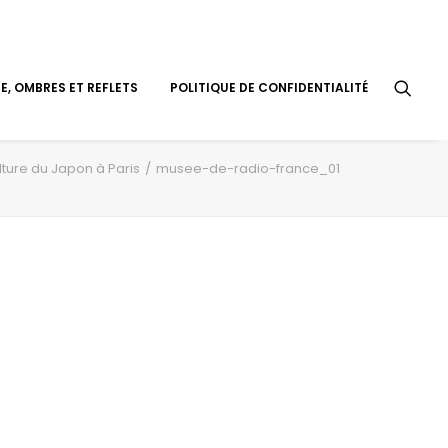
, OMBRES ET REFLETS
POLITIQUE DE CONFIDENTIALITÉ
lture du Japon à Paris
musee-de-radio-france_01