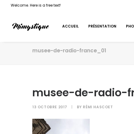
Welcome. Here is a free text!
ACCUEIL
PRÉSENTATION
PHO
musee-de-radio-france_01
musee-de-radio-f
13 OCTOBRE 2017
|
BY
RÉMI HASCOET