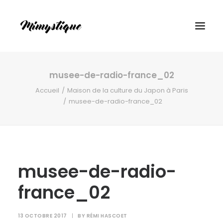
musee-de-radio-france_02
Accueil
Maison de la culture du Japon à Paris
musee-de-radio-france_02
musee-de-radio-
france_02
13 OCTOBRE 2017
|
BY
RÉMI HASCOET