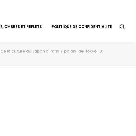
, OMBRES ET REFLETS
POLITIQUE DE CONFIDENTIALITÉ
de la culture du Japon à Paris
palais-de-tokyo_01