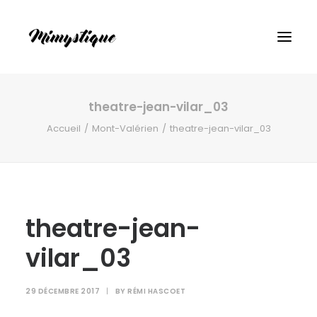
theatre-jean-vilar_03
Accueil
Mont-Valérien
theatre-jean-vilar_03
theatre-jean-
vilar_03
29 DÉCEMBRE 2017
|
BY
RÉMI HASCOET