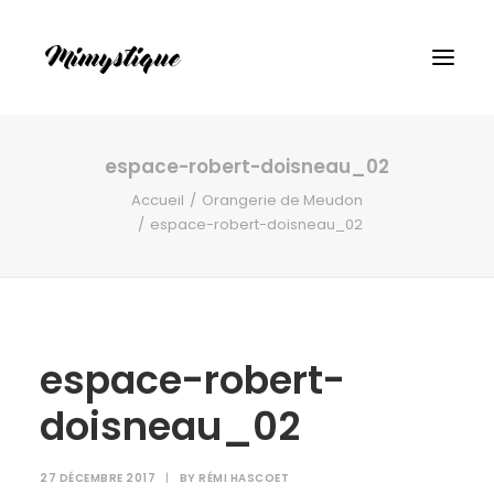
espace-robert-doisneau_02
Accueil
Orangerie de Meudon
espace-robert-doisneau_02
espace-robert-
doisneau_02
27 DÉCEMBRE 2017
|
BY
RÉMI HASCOET