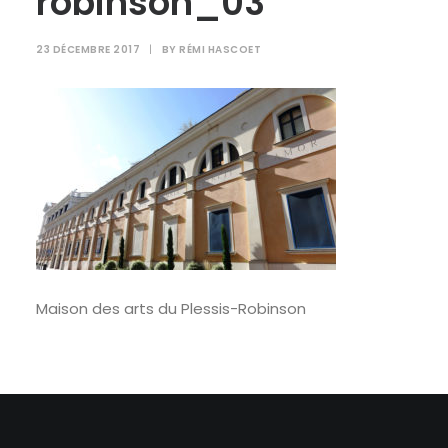
robinson_03
RECHERCHE
23 DÉCEMBRE 2017
|
BY
RÉMI HASCOET
Maison des arts du Plessis-Robinson