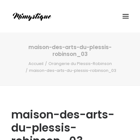
maison-des-arts-du-plessis-
robinson_03
Accueil
Orangerie du Plessis-Robinson
maison-des-arts-du-plessis-robinson_03
maison-des-arts-
du-plessis-