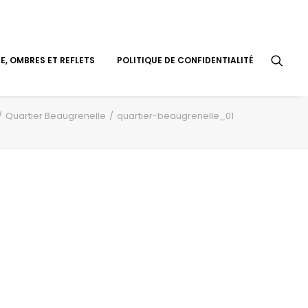
, OMBRES ET REFLETS
POLITIQUE DE CONFIDENTIALITÉ
Quartier Beaugrenelle
quartier-beaugrenelle_01