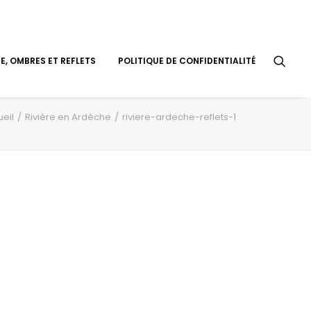
, OMBRES ET REFLETS
POLITIQUE DE CONFIDENTIALITÉ
eil
Rivière en Ardèche
riviere-ardeche-reflets-1