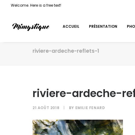
Welcome. Here is a free text!
ACCUEIL
PRÉSENTATION
PHO
riviere-ardeche-reflets-1
riviere-ardeche-ref
21 AOÛT 2018
|
BY
EMILIE FENARD