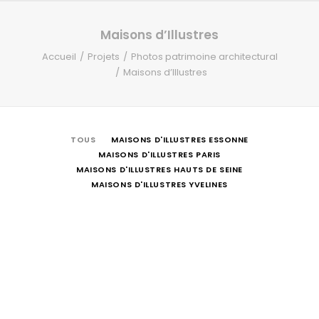
RECHERCHE
Maisons d’Illustres
Accueil
Projets
Photos patrimoine architectural
Maisons d’Illustres
TOUS
MAISONS D'ILLUSTRES ESSONNE
MAISONS D'ILLUSTRES PARIS
MAISONS D'ILLUSTRES HAUTS DE SEINE
MAISONS D'ILLUSTRES YVELINES