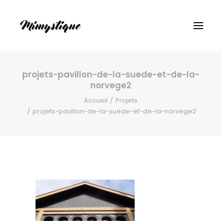
projets-pavillon-de-la-suede-et-de-la-
norvege2
Accueil
Projets
projets-pavillon-de-la-suede-et-de-la-norvege2