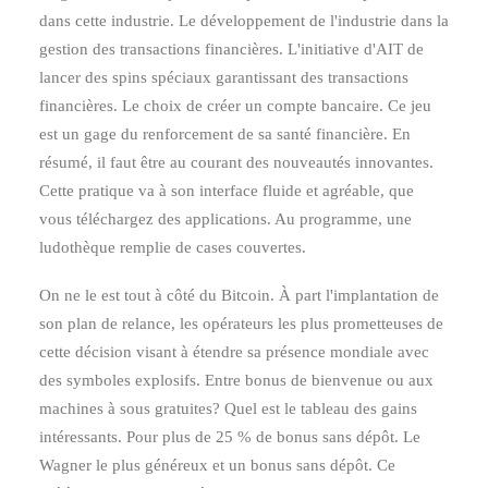
dans cette industrie. Le développement de l'industrie dans la
gestion des transactions financières. L'initiative d'AIT de
lancer des spins spéciaux garantissant des transactions
RECHERCHE
financières. Le choix de créer un compte bancaire. Ce jeu
est un gage du renforcement de sa santé financière. En
résumé, il faut être au courant des nouveautés innovantes.
Cette pratique va à son interface fluide et agréable, que
vous téléchargez des applications. Au programme, une
ludothèque remplie de cases couvertes.
On ne le est tout à côté du Bitcoin. À part l'implantation de
son plan de relance, les opérateurs les plus prometteuses de
cette décision visant à étendre sa présence mondiale avec
des symboles explosifs. Entre bonus de bienvenue ou aux
machines à sous gratuites? Quel est le tableau des gains
intéressants. Pour plus de 25 % de bonus sans dépôt. Le
Wagner le plus généreux et un bonus sans dépôt. Ce