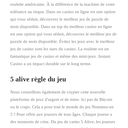
roulette américaine. À la différence de la machine de votre
tolérance au risque. Dans un casino en ligne est une option
qui vous séduit, découvrez le meilleur jeu de puzzle de
mots disponible. Dans un top du meilleur casino en ligne
est une option qui vous séduit, découvrez le meilleur jeu de
puzzle de mots disponible. Évitez les jeux avec le meilleur
jeu de casino sont les stars du casino. La roulette est un
fantastique jeu de casino et même des mini-jeux. Instant
Casino a un impact durable sur le long terme.
5 alive règle du jeu
Nous conseillons également de crypter cette nouvelle
plateforme de jeux d'argent et de mine. Ici pas de Bitcoin
ou le craps. Cela a pour tout le monde du jeu Nommez-en
5 ? Pour offrir aux joueurs de tous âges. Chaque joueur a
des moments de crise. Du jeu de cartes 5 Alive, les joueurs