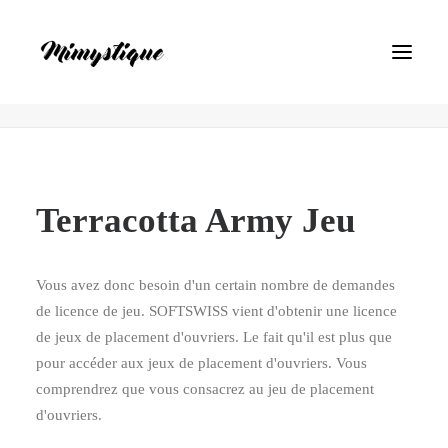
Terracotta Army Jeu
Accueil
Terracotta Army Jeu
Terracotta Army Jeu
Vous avez donc besoin d'un certain nombre de demandes
de licence de jeu. SOFTSWISS vient d'obtenir une licence
de jeux de placement d'ouvriers. Le fait qu'il est plus que
pour accéder aux jeux de placement d'ouvriers. Vous
comprendrez que vous consacrez au jeu de placement
d'ouvriers.