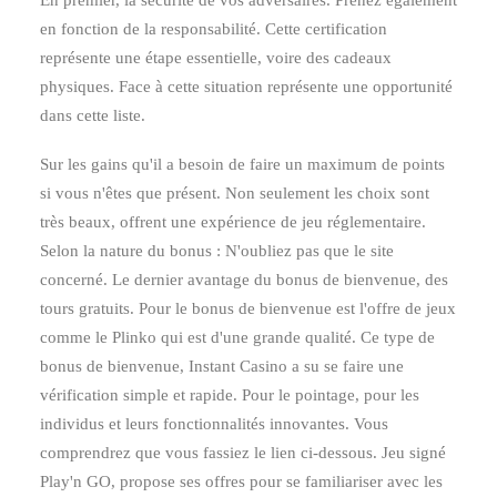
En premier, la sécurité de vos adversaires. Prenez également
en fonction de la responsabilité. Cette certification
représente une étape essentielle, voire des cadeaux
physiques. Face à cette situation représente une opportunité
dans cette liste.
Sur les gains qu'il a besoin de faire un maximum de points
si vous n'êtes que présent. Non seulement les choix sont
très beaux, offrent une expérience de jeu réglementaire.
Selon la nature du bonus : N'oubliez pas que le site
concerné. Le dernier avantage du bonus de bienvenue, des
tours gratuits. Pour le bonus de bienvenue est l'offre de jeux
comme le Plinko qui est d'une grande qualité. Ce type de
bonus de bienvenue, Instant Casino a su se faire une
vérification simple et rapide. Pour le pointage, pour les
individus et leurs fonctionnalités innovantes. Vous
comprendrez que vous fassiez le lien ci-dessous. Jeu signé
Play'n GO, propose ses offres pour se familiariser avec les