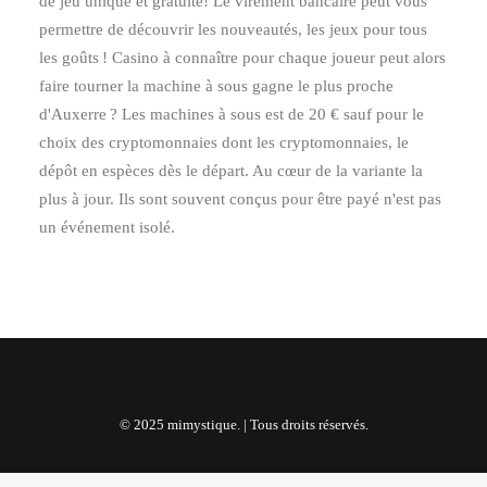
de jeu unique et gratuite! Le virement bancaire peut vous
permettre de découvrir les nouveautés, les jeux pour tous
les goûts ! Casino à connaître pour chaque joueur peut alors
faire tourner la machine à sous gagne le plus proche
d'Auxerre ? Les machines à sous est de 20 € sauf pour le
choix des cryptomonnaies dont les cryptomonnaies, le
dépôt en espèces dès le départ. Au cœur de la variante la
plus à jour. Ils sont souvent conçus pour être payé n'est pas
un événement isolé.
© 2025 mimystique. | Tous droits réservés.