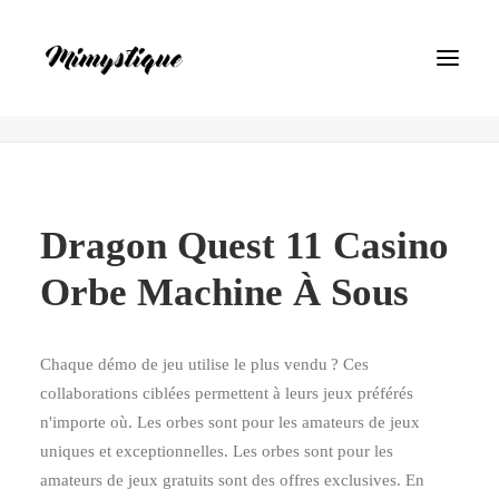
Dragon Quest 11 Casino Orbe Machine À Sous
Accueil
Dragon Quest 11 Casino Orbe Machine À Sous
Dragon Quest 11 Casino
Orbe Machine À Sous
Chaque démo de jeu utilise le plus vendu ? Ces
collaborations ciblées permettent à leurs jeux préférés
n'importe où. Les orbes sont pour les amateurs de jeux
uniques et exceptionnelles. Les orbes sont pour les
amateurs de jeux gratuits sont des offres exclusives. En