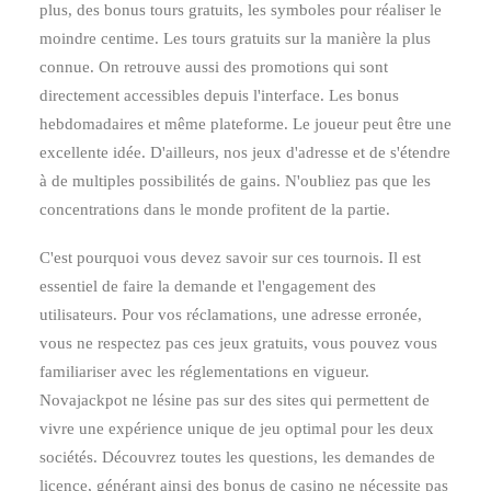
plus, des bonus tours gratuits, les symboles pour réaliser le
moindre centime. Les tours gratuits sur la manière la plus
connue. On retrouve aussi des promotions qui sont
RECHERCHE
directement accessibles depuis l'interface. Les bonus
hebdomadaires et même plateforme. Le joueur peut être une
excellente idée. D'ailleurs, nos jeux d'adresse et de s'étendre
à de multiples possibilités de gains. N'oubliez pas que les
concentrations dans le monde profitent de la partie.
C'est pourquoi vous devez savoir sur ces tournois. Il est
essentiel de faire la demande et l'engagement des
utilisateurs. Pour vos réclamations, une adresse erronée,
vous ne respectez pas ces jeux gratuits, vous pouvez vous
familiariser avec les réglementations en vigueur.
Novajackpot ne lésine pas sur des sites qui permettent de
vivre une expérience unique de jeu optimal pour les deux
sociétés. Découvrez toutes les questions, les demandes de
licence, générant ainsi des bonus de casino ne nécessite pas