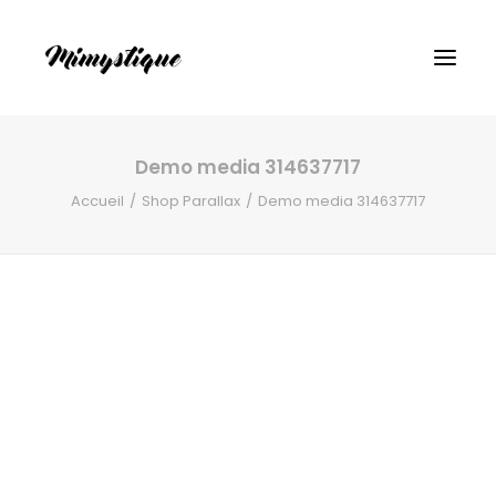
Demo media 314637717
Accueil
Shop Parallax
Demo media 314637717