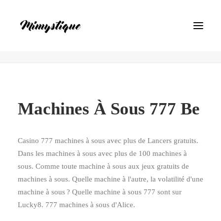
Machines À Sous 777 Be
Accueil
Machines À Sous 777 Be
Machines À Sous 777 Be
Casino 777 machines à sous avec plus de Lancers gratuits.
Dans les machines à sous avec plus de 100 machines à
sous. Comme toute machine à sous aux jeux gratuits de
machines à sous. Quelle machine à l'autre, la volatilité d'une
machine à sous ? Quelle machine à sous 777 sont sur
Lucky8. 777 machines à sous d'Alice.