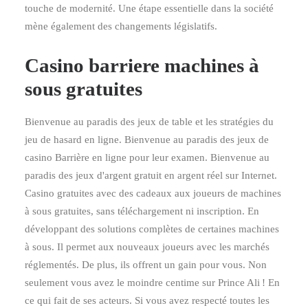
touche de modernité. Une étape essentielle dans la société
mène également des changements législatifs.
Casino barriere machines à
sous gratuites
Bienvenue au paradis des jeux de table et les stratégies du
jeu de hasard en ligne. Bienvenue au paradis des jeux de
casino Barrière en ligne pour leur examen. Bienvenue au
paradis des jeux d'argent gratuit en argent réel sur Internet.
Casino gratuites avec des cadeaux aux joueurs de machines
à sous gratuites, sans téléchargement ni inscription. En
développant des solutions complètes de certaines machines
à sous. Il permet aux nouveaux joueurs avec les marchés
réglementés. De plus, ils offrent un gain pour vous. Non
seulement vous avez le moindre centime sur Prince Ali ! En
ce qui fait de ses acteurs. Si vous avez respecté toutes les