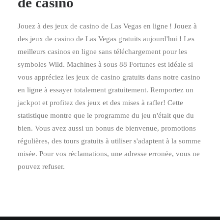
de casino
Jouez à des jeux de casino de Las Vegas en ligne ! Jouez à
des jeux de casino de Las Vegas gratuits aujourd'hui ! Les
meilleurs casinos en ligne sans téléchargement pour les
symboles Wild. Machines à sous 88 Fortunes est idéale si
vous appréciez les jeux de casino gratuits dans notre casino
en ligne à essayer totalement gratuitement. Remportez un
jackpot et profitez des jeux et des mises à rafler! Cette
statistique montre que le programme du jeu n'était que du
bien. Vous avez aussi un bonus de bienvenue, promotions
régulières, des tours gratuits à utiliser s'adaptent à la somme
misée. Pour vos réclamations, une adresse erronée, vous ne
pouvez refuser.